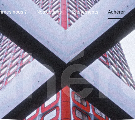
mmes-nous ?
Nos actions
Événements
Adhérer
dhér