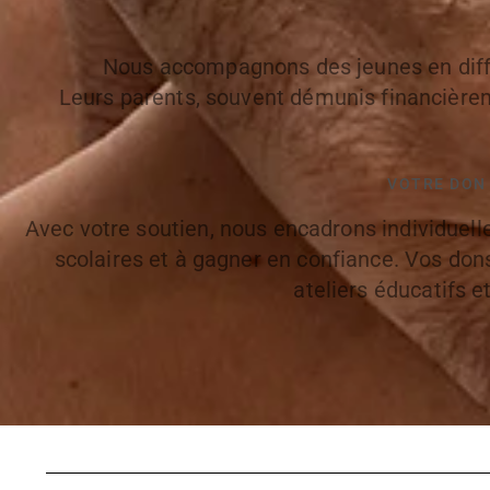
Nous accompagnons des jeunes en diffic
Leurs parents, souvent démunis financièrem
VOTRE DON 
Avec votre soutien, nous encadrons individuel
scolaires et à gagner en confiance. Vos don
ateliers éducatifs e