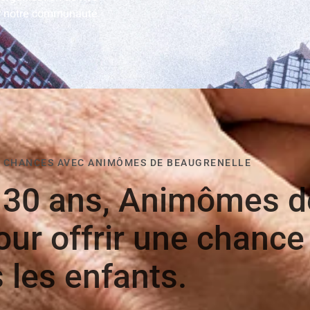
r notre communauté.
S CHANCES AVEC ANIMÔMES DE BEAUGRENELLE​
e 30 ans, Animômes d
our offrir une chance
 les enfants.