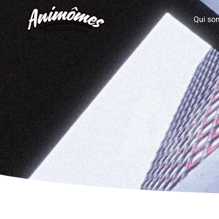
Qui so
A