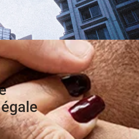
e
 égale