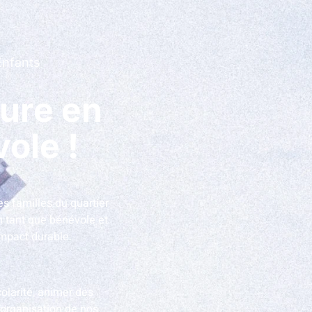
Enfants
ture en
le !​
es familles du quartier
 tant que bénévole et
impact durable.
olarité, animer des
l’organisation de nos