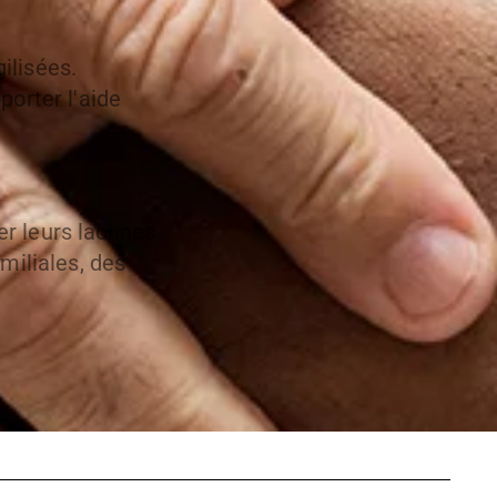
ilisées.
orter l'aide
er leurs lacunes
miliales, des