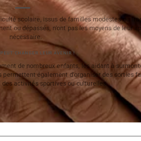
ulté scolaire, issus de familles modestes ou frag
ent ou dépassés, n'ont pas les moyens de leur app
nécessaire.
PEUT CHANGER LEUR AVENIR !​
lement de nombreux enfants, les aidant à surmont
s permettent également d'organiser des sorties fa
t des activités sportives ou culturelles.