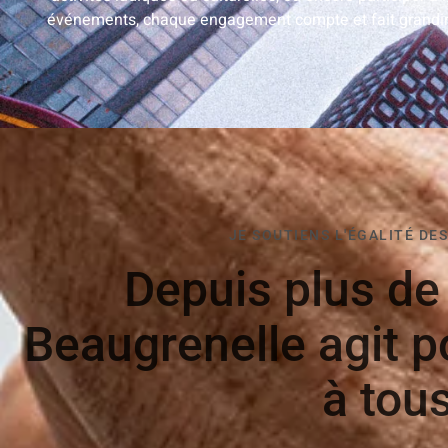
événements, chaque engagement compte et fait grandi
JE SOUTIENS L'ÉGALITÉ DE
Depuis plus d
Beaugrenelle agit p
à tous