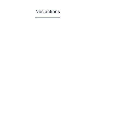
mmes-nous ?
Nos actions
Événements
Adhérer
ctio