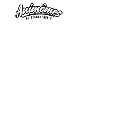
Qui so
A