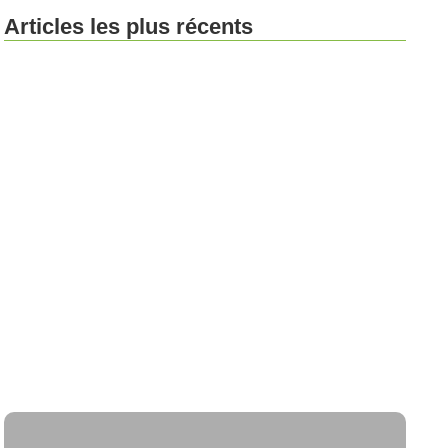
Articles les plus récents
Le samedi au stade Charléty
Le 15e à petit budget : adresses
cachées et bons plans
Les associations de soutien
scolaire : un levier pour la réussite
éducative