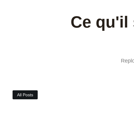
Ce qu'il
Replo
All Posts
novembre 25, 2024
Le samedi au stade Charléty
Avant la fin de l’année 2024, Herivaldo et Julie ont discuté de