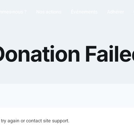
mmes-nous ?
Nos actions
Événements
Adhérer
Donation Faile
try again or contact site support.