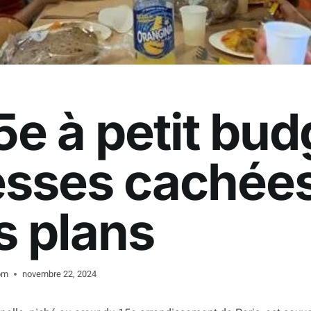
5e à petit bud
esses cachées
s plans
om
novembre 22, 2024