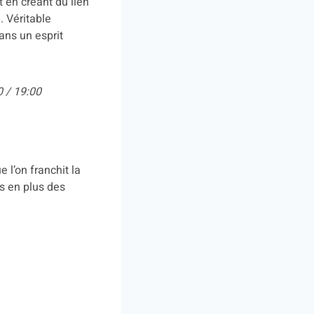
t en créant du lien
. Véritable
ans un esprit
0 / 19:00
 l’on franchit la
s en plus des