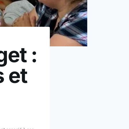
get :
 et