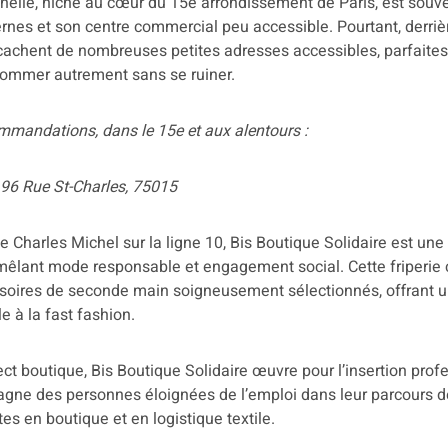
nelle, niché au cœur du 15e arrondissement de Paris, est souv
nes et son centre commercial peu accessible. Pourtant, derriè
achent de nombreuses petites adresses accessibles, parfaites 
nsommer autrement sans se ruiner.
mmandations, dans le 15e et aux alentours :
96 Rue St-Charles, 75015
e Charles Michel sur la ligne 10, Bis Boutique Solidaire est un
mêlant mode responsable et engagement social. Cette friperie 
soires de seconde main soigneusement sélectionnés, offrant u
e à la fast fashion.
t boutique, Bis Boutique Solidaire œuvre pour l’insertion profe
ne des personnes éloignées de l’emploi dans leur parcours de
tes en boutique et en logistique textile.